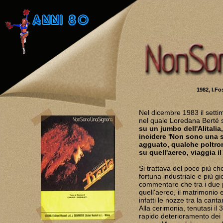
1982, I.F
Nel dicembre 1983 il setti
nel quale Loredana Berté 
su un jumbo dell'Alitali
incidere 'Non sono una si
agguato, qualche poltron
su quell'aereo, viaggia i
Si trattava del poco più c
fortuna industriale e più gi
commentare che tra i due 
quell'aereo, il matrimonio 
infatti le nozze tra la cant
Alla cerimonia, tenutasi il
rapido deterioramento dei r