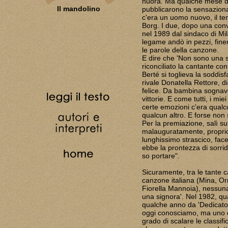
nuora. Ma qualche mese dopo
Il mandolino
pubblicarono la sensazional
c'era un uomo nuovo, il te
Borg. I due, dopo una conv
nel 1989 dal sindaco di Mi
legame andò in pezzi, fine
le parole della canzone.
E dire che 'Non sono una si
riconciliato la cantante co
Berté si toglieva la soddisf
rivale Donatella Rettore, 
felice. Da bambina sognav
vittorie. E come tutti, i mie
certe emozioni c'era qualc
qualcun altro. E forse non 
Per la premiazione, salì su
malauguratamente, proprio 
lunghissimo strascico, fa
ebbe la prontezza di sorri
so portare".
Sicuramente, tra le tante c
canzone italiana (Mina, Or
Fiorella Mannoia), nessuna
una signora'. Nel 1982, qu
qualche anno da 'Dedicato'
oggi conosciamo, ma uno dei
grado di scalare le classif