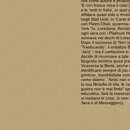
che come autore e produtt
'E non finisce mica il cie
e le 'notti in Italia', in qu
affidava quasi solo a musici
negli Stati Uniti. In 'Carte
con Pietro Cheli, accenna
York "Io, Loredana, Renato
ogni sera con i Platinum H
suonava nei dischi di Lore
Dopo il successo di 'Non s
'Traslocando', il sodalizio
'Jazz' - ma il cantautore è
decide di rinunciare a tale 
biografia sembra quasi pren
Viceversa la Berté, anche in
identificarsi sempre di più
grintose, insoddisfatte comp
come stiamo', 'Amici non n
la sua filosofia di vita, l
guerra non è mai finita" op
educatina, fare la riverenz
si mettano le cose, io non 
Sera e al Messaggero).