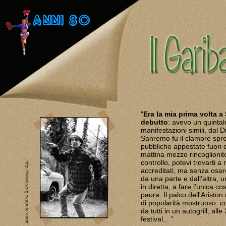
"
Era la mia prima volta 
debutto
: avevo un quintal
manifestazioni simili, dal D
Sanremo fu il clamore sprop
pubbliche appostate fuori 
mattina mezzo rincoglionit
controllo, potevi trovarti a 
accreditati, ma senza osare 
da una parte e dall'altra, u
in diretta, a fare l'unica c
paura. Il palco dell'Aristo
di popolarità mostruoso: co
da tutti in un autogrill, all
festival... "