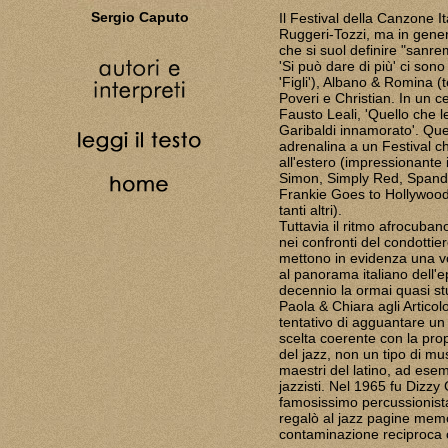
Sergio Caputo
Il Festival della Canzone I
Ruggeri-Tozzi, ma in gener
che si suol definire "sanreme
'Si può dare di più' ci son
'Figli'), Albano & Romina (
Poveri e Christian. In un ce
Fausto Leali, 'Quello che l
Garibaldi innamorato'. Que
adrenalina a un Festival 
all'estero (impressionante 
Simon, Simply Red, Spanda
Frankie Goes to Hollywood
tanti altri).
Tuttavia il ritmo afrocubano
nei confronti del condottie
mettono in evidenza una vol
al panorama italiano dell'e
decennio la ormai quasi st
Paola & Chiara agli Articolo
tentativo di agguantare un
scelta coerente con la prop
del jazz, non un tipo di mus
maestri del latino, ad ese
jazzisti. Nel 1965 fu Dizzy 
famosissimo percussionista
regalò al jazz pagine mem
contaminazione reciproca 