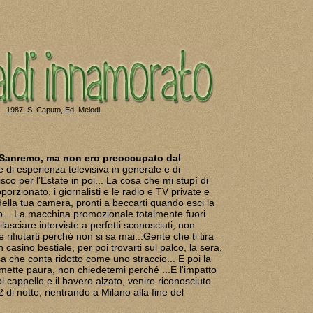
1987, S. Caputo, Ed. Melodi
a Sanremo, ma non ero preoccupato dal
e di esperienza televisiva in generale e di
isco per l'Estate in poi... La cosa che mi stupì di
orzionato, i giornalisti e le radio e TV private e
della tua camera, pronti a beccarti quando esci la
o... La macchina promozionale totalmente fuori
rilasciare interviste a perfetti sconosciuti, non
rifiutarti perché non si sa mai...Gente che ti tira
n casino bestiale, per poi trovarti sul palco, la sera,
osa che conta ridotto come uno straccio... E poi la
n mette paura, non chiedetemi perché ...E l'impatto
l cappello e il bavero alzato, venire riconosciuto
e 2 di notte, rientrando a Milano alla fine del