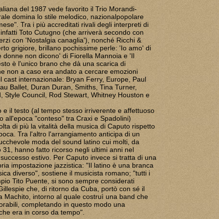
taliana del 1987 vede favorito il Trio Morandi-
ale domina lo stile melodico, nazionalpopolare
se". Tra i più accreditati rivali degli interpreti di
o infatti Toto Cutugno (che arriverà secondo con
terzi con 'Nostalgia canaglia'), nonché Ricchi &
rto grigiore, brillano pochissime perle: 'Io amo' di
e donne non dicono' di Fiorella Mannoia e 'Il
sto è l'unico brano che dà una scarica di
che non a caso era andato a cercare emozioni
il cast internazionale: Bryan Ferry, Europe, Paul
u Ballet, Duran Duran, Smiths, Tina Turner,
, Style Council, Rod Stewart, Whitney Houston e
 e il testo (al tempo stesso irriverente e affettuoso
ro all'epoca "conteso" tra Craxi e Spadolini)
ta di più la vitalità della musica di Caputo rispetto
poca. Tra l'altro l'arrangiamento anticipa di un
ucchevole moda del sound latino cui molti, da
 31, hanno fatto ricorso negli ultimi anni nel
 successo estivo. Per Caputo invece si tratta di una
ria impostazione jazzistica: "Il latino è una branca
ica diverso", sostiene il musicista romano; "tutti i
mpio Tito Puente, si sono sempre considerati
Gillespie che, di ritorno da Cuba, portò con sé il
 Machito, intorno al quale costruì una band che
orabili, completando in questo modo una
che era in corso da tempo".