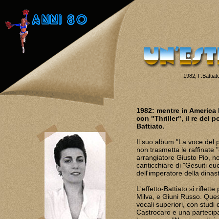
1982, F.Battia
1982: mentre in America 
con "Thriller", il re del
Battiato.
Il suo album "La voce del 
non trasmetta le raffinate 
arrangiatore Giusto Pio, n
canticchiare di "Gesuiti eu
dell'imperatore della dinas
L'effetto-Battiato si riflett
Milva, e Giuni Russo. Ques
vocali superiori, con studi 
Castrocaro e una parteci