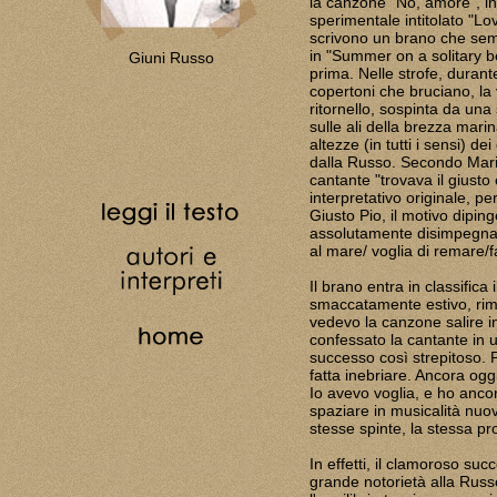
la canzone "No, amore", in
sperimentale intitolato "Lo
scrivono un brano che semb
in "Summer on a solitary bea
Giuni Russo
prima. Nelle strofe, durant
copertoni che bruciano, la 
ritornello, sospinta da una
sulle ali della brezza marin
altezze (in tutti i sensi) de
dalla Russo. Secondo Mario 
cantante "trovava il giusto
interpretativo originale, p
Giusto Pio, il motivo dipin
assolutamente disimpegnato
al mare/ voglia di remare/fa
Il brano entra in classific
smaccatamente estivo, rim
vedevo la canzone salire i
confessato la cantante in 
successo così strepitoso. 
fatta inebriare. Ancora ogg
Io avevo voglia, e ho ancor
spaziare in musicalità nuov
stesse spinte, la stessa p
In effetti, il clamoroso su
grande notorietà alla Russo