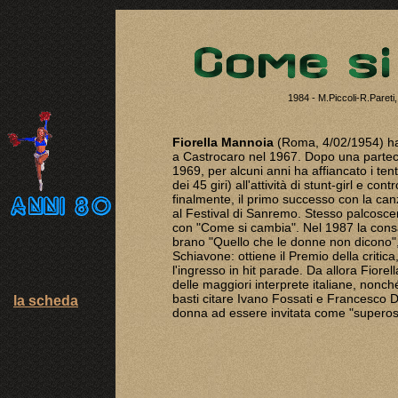
1984 - M.Piccoli-R.Pareti
Fiorella Mannoia
(Roma, 4/02/1954) ha
a Castrocaro nel 1967. Dopo una parteci
1969, per alcuni anni ha affiancato i ten
dei 45 giri) all'attività di stunt-girl e co
finalmente, il primo successo con la can
al Festival di Sanremo. Stesso palcosce
con "Come si cambia". Nel 1987 la consac
brano "Quello che le donne non dicono"
Schiavone: ottiene il Premio della critica,
l'ingresso in hit parade. Da allora Fior
delle maggiori interprete italiane, nonché
basti citare Ivano Fossati e Francesco D
la scheda
donna ad essere invitata come "superosp