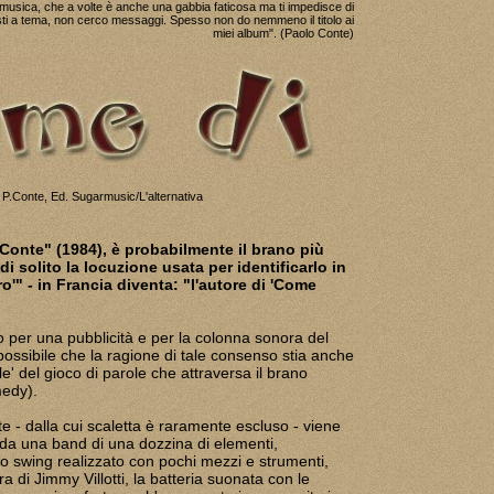
usica, che a volte è anche una gabbia faticosa ma ti impedisce di
sti a tema, non cerco messaggi. Spesso non do nemmeno il titolo ai
miei album". (Paolo Conte)
 P.Conte, Ed. Sugarmusic/L'alternativa
 Conte" (1984), è probabilmente il brano più
di solito la locuzione usata per identificarlo in
rro'" - in Francia diventa: "l'autore di 'Come
to per una pubblicità e per la colonna sonora del
 possibile che la ragione di tale consenso stia anche
ale' del gioco di parole che attraversa il brano
edy).
e - dalla cui scaletta è raramente escluso - viene
da una band di una dozzina di elementi,
uno swing realizzato con pochi mezzi e strumenti,
rra di Jimmy Villotti, la batteria suonata con le