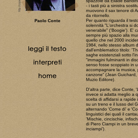
spazzole da Ellade Bandini
- i tasti più a sinistra sos
muovono il sax tenore di A
da ritornello.
Per quanto riguarda il tes
Paolo Conte
solennità "L'orchestra si 
venerabile" ('Boogie'). E' 
sempre più spazio alla mu
quello che nel 2000 incide
1984, nello stesso album d
dall'emblematico titolo: 'Th
saghe esistenziali sotto 
"immagini fulminanti in dis
senso fosse scoppiato in u
accompagnare la musica, pe
canzone" (Jean Guichard, 
Muzio Editore).
D'altra parte, dice Conte, '
invece si adatta meglio a q
scelta di affidarsi a rapide
su un treno e il lusso del
alternando 'Come di' e 'Co
linguistici dei quali il can
'Mischie, cincischie, infisch
di Piero Ciampi in un brev
inciampi').