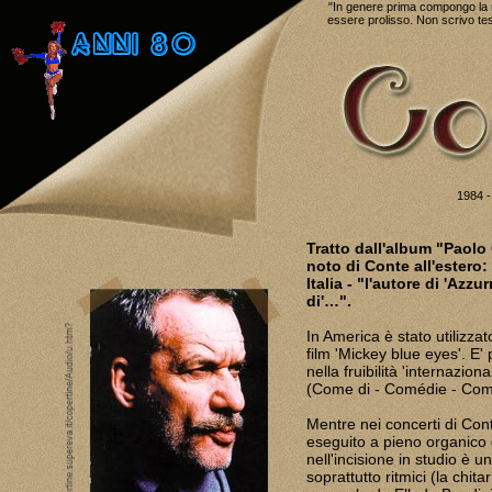
"In genere prima compongo la m
essere prolisso. Non scrivo te
1984 -
Tratto dall'album "Paolo
noto di Conte all'estero: 
Italia - "l'autore di 'Azzu
di'…".
In America è stato utilizza
film 'Mickey blue eyes'. E'
nella fruibilità 'internazion
(Come di - Comédie - Com
Mentre nei concerti di Cont
eseguito a pieno organico 
nell'incisione in studio è 
soprattutto ritmici (la chita