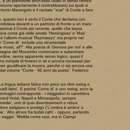
, e un pianoforte anch'esso usato in senso ritmico
tituiscono apertamente il contrabbasso) sui quali si
ntonio Marangolo e il cantato "scat" di Conte a fare
to, questo non è certo il Conte che declama con
dondolava davanti a un palmizio di fronte a un mare
casomai il Conte più recente, quello che lascia
sica come già nelle amate 'Hemingway' e 'Max',
rà l'album-musical 'Razmatazz' ma proprio nel
i 'Come di', include uno strumentale
e music, all?'. Alla poesia di 'Genova per noi' e alle
l'insegna del Mocambo cominciano a subentrare
ordine, senza apparente senso logico, quasi il
na miriade di fonemi in sé e ancora necessari per
r giustificare la musica, perché ci sia ancora una
dal volume "Conte - 60 anni da poeta", Federico
La lingua italiana fatica non poco sui ritmi swing e
uelli latini'. E poiché 'Come di' è uno swing, ecco la
 immagini contrapposte - i viaggiatori in canottiera
 Grand Hotel, Napoli e Minneapolis, sempre
médie', uno di quei divertissement e rebus
tautore astigiano è prodigo ('L'ombra è ambra' o
ia', 'Afro afrore fra bufali cafri' - oppure, parlando
e saggio: 'Mettila come vuoi, ma in Ciampi