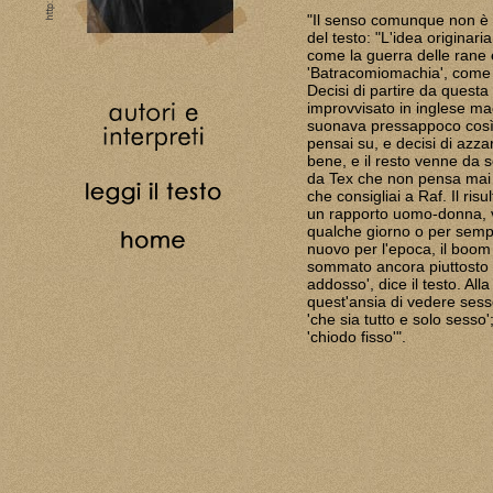
"Il senso comunque non è a
del testo: "L'idea originar
come la guerra delle rane e
'Batracomiomachia', come 
Decisi di partire da questa 
improvvisato in inglese ma
suonava pressappoco così:
pensai su, e decisi di azz
bene, e il resto venne da s
da Tex che non pensa mai al
che consigliai a Raf. Il ris
un rapporto uomo-donna, vi
qualche giorno o per semp
nuovo per l'epoca, il boom 
sommato ancora piuttosto pu
addosso', dice il testo. All
quest'ansia di vedere sess
'che sia tutto e solo sesso'
'chiodo fisso'".