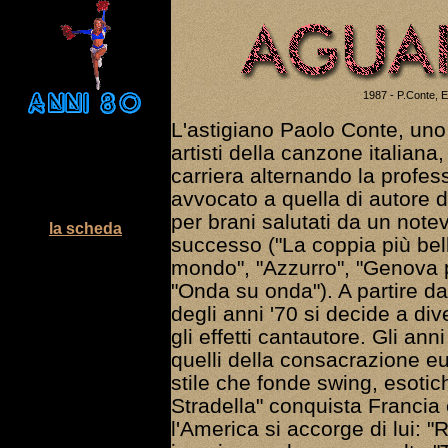
1987 - P.Conte, E
L'astigiano Paolo Conte, un
artisti della canzone italiana,
carriera alternando la profes
avvocato a quella di autore 
per brani salutati da un note
la scheda
successo ("La coppia più bel
mondo", "Azzurro", "Genova p
"Onda su onda"). A partire da
degli anni '70 si decide a dive
gli effetti cantautore. Gli ann
quelli della consacrazione eu
stile che fonde swing, esoti
Stradella" conquista Francia
l'America si accorge di lui: "