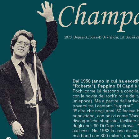
1973,
Depsa-S.Jodice-D.Di Francia, Ed. Suvini Z
Dal 1958 (anno in cui ha esordi
"Roberta"), Peppino Di Capri è 
Pochi come lui riescono a conciliar
con le novità del rock'n'roll e del 
un'epoca). Ma a partire dall'arrivo
trovarsi tra i cantanti "superati".
"E dire che negli anni '50 facevo 
napoletana, con pezzi come 'Voce
discografiche sbagliate, facilitate
degli anni '60 Di Capri si ritrova..
successi. Nel 1963 la casa discogr
mia band con 300 milioni, una cifra