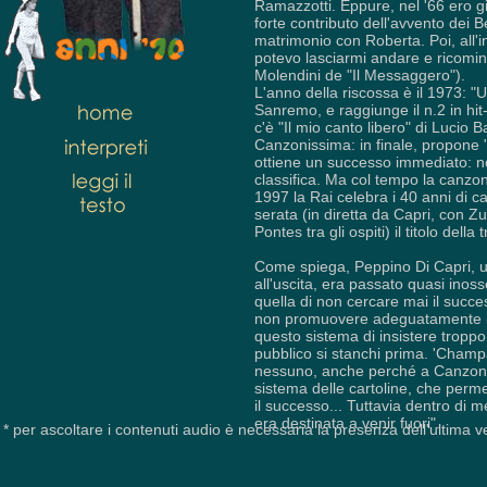
Ramazzotti. Eppure, nel '66 ero g
forte contributo dell'avvento dei 
matrimonio con Roberta. Poi, all'in
potevo lasciarmi andare e ricomin
Molendini de "Il Messaggero").
L'anno della riscossa è il 1973: "U
Sanremo, e raggiunge il n.2 in hit
c'è "Il mio canto libero" di Lucio 
Canzonissima: in finale, propone 
ottiene un successo immediato: no
classifica. Ma col tempo la canzon
1997 la Rai celebra i 40 anni di 
serata (in diretta da Capri, con 
Pontes tra gli ospiti) il titolo del
Come spiega, Peppino Di Capri, u
all'uscita, era passato quasi inoss
quella di non cercare mai il succ
non promuovere adeguatamente i 
questo sistema di insistere troppo s
pubblico si stanchi prima. 'Champ
nessuno, anche perché a Canzoni
sistema delle cartoline, che permet
il successo... Tuttavia dentro di 
era destinata a venir fuori".
* per ascoltare i contenuti audio è necessaria la presenza dell'ultima