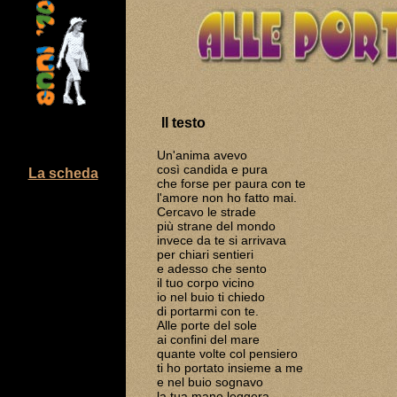
Il testo
Un'anima avevo
così candida e pura
La scheda
che forse per paura con te
l'amore non ho fatto mai.
Cercavo le strade
più strane del mondo
invece da te si arrivava
per chiari sentieri
e adesso che sento
il tuo corpo vicino
io nel buio ti chiedo
di portarmi con te.
Alle porte del sole
ai confini del mare
quante volte col pensiero
ti ho portato insieme a me
e nel buio sognavo
la tua mano leggera.