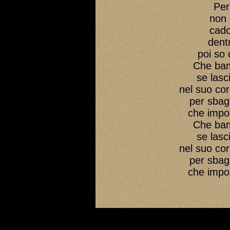
Per
non 
cado
dent
poi so 
Che bam
se lasci
nel suo cor
per sbag
che impor
Che bam
se lasci
nel suo cor
per sbag
che impor