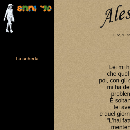
1972, di Fac
La scheda
Lei mi h
che quel 
poi, con gli
mi ha det
problem
È solta
lei av
e quel giorn
"L'hai fa
mentend