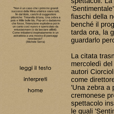
spettacoli. La
'Sentimentale'
"Non è un caso che i primi tre grandi
successi della Mina urlatrice siano tutti,
fiaschi della 
fin dal titolo, carichi di suggestioni
pittoriche: Tintarella di luna, Una zebra a
pois e Mille bolle blu. Pop-art o dadaismo
benché il pro
che fosse, l'intenzione esplodeva poi in
un canto così nuovo e spericolato da
entusiasmare (o da lasciare allibiti).
tarda ora, la 
Come imbattersi inopinatamente in un
astrattista a una mostra di paesaggi
guardarlo perc
neoclassici".
(Michele Serra)
La citata tras
mercoledì del 
autori Ciorciol
come direttore
'Una zebra a p
cremonese pre
spettacolo ins
le quali 'Senti