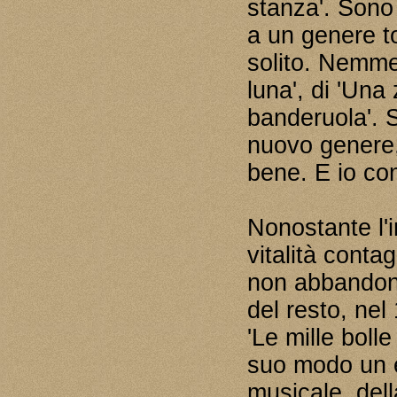
stanza'. Sono
a un genere t
solito. Nemmen
luna', di 'Una 
banderuola'. 
nuovo genere,
bene. E io con
Nonostante l'
vitalità conta
non abbandone
del resto, ne
'Le mille bolle
suo modo un 
musicale, dell