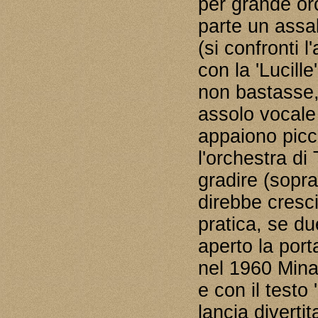
per grande orc
parte un assal
(si confronti 
con la 'Lucill
non bastasse, n
assolo vocale 
appaiono picc
l'orchestra d
gradire (soprat
direbbe cresc
pratica, se du
aperto la porta
nel 1960 Mina
e con il testo
lancia divertita