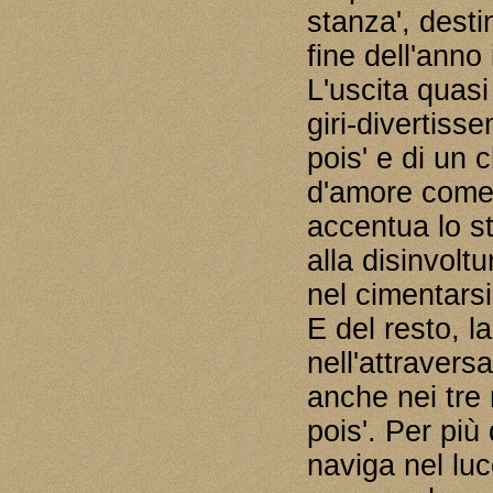
stanza', destin
fine dell'anno 
L'uscita quas
giri-divertis
pois' e di un 
d'amore come '
accentua lo st
alla disinvolt
nel cimentarsi
E del resto, l
nell'attravers
anche nei tre 
pois'. Per più
naviga nel lu