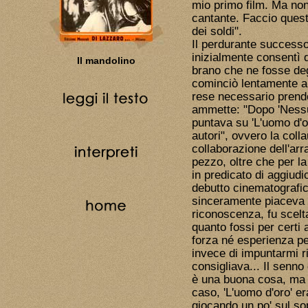
mio primo film. Ma non 
cantante. Faccio quest
dei soldi".
Il perdurante successo
inizialmente consentì d
Il mandolino
brano che ne fosse d
cominciò lentamente a 
rese necessario prende
ammette: "Dopo 'Nessu
puntava su 'L'uomo d'or
autori", ovvero la col
collaborazione dell'arra
pezzo, oltre che per la
in predicato di aggiudic
debutto cinematografic
sinceramente piaceva d
riconoscenza, fu scelt
quanto fossi per certi
forza né esperienza per
invece di impuntarmi r
consigliava... Il senn
è una buona cosa, ma c
caso, 'L'uomo d'oro' e
giocando un po' sul so