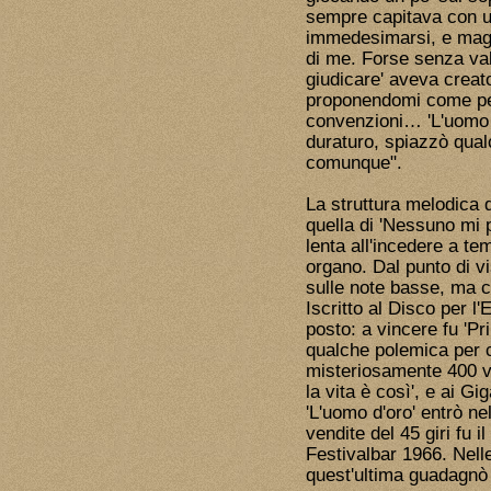
sempre capitava con u
immedesimarsi, e maga
di me. Forse senza val
giudicare' aveva creato
proponendomi come per
convenzioni… 'L'uomo d
duraturo, spiazzò qual
comunque".
La struttura melodica 
quella di 'Nessuno mi p
lenta all'incedere a te
organo. Dal punto di v
sulle note basse, ma c
Iscritto al Disco per l'
posto: a vincere fu 'Pr
qualche polemica per c
misteriosamente 400 v
la vita è così', e ai G
'L'uomo d'oro' entrò nel
vendite del 45 giri fu i
Festivalbar 1966. Nell
quest'ultima guadagnò l