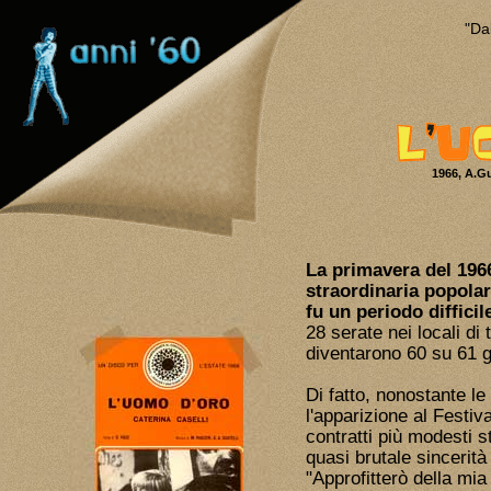
"Da
1966, A.Gu
La primavera del 1966
straordinaria popolar
fu un periodo difficil
28 serate nei locali di 
diventarono 60 su 61 g
Di fatto, nonostante l
l'apparizione al Festiva
contratti più modesti s
quasi brutale sincerità 
"Approfitterò della mi