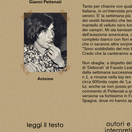
Gianni Pettenati
Tanto per chiarire con qual
Italiana, in un'intervista 
venirci. E' la settimana pi
dei vestiti fantastici che l
mantello di velluto nero lun
dei vampiri. Mi sta benissi
dell'aviazione americana, c
completo bianco con fiori 
che ci saranno altre sorpre
"Sono soddisfatto del mio b
Credo che la canteranno anc
Non sbaglia: a dispetto del 
di 'Deborah' di Fausto Leali
dalla settimana successiva a
n.1, e rimane nella top ten
Antoine
circa 600mila copie de 'La
lui, anche se non posso pr
commento di Pettenati a q
versione va fortissimo in F
Spagna, dove mi hanno app