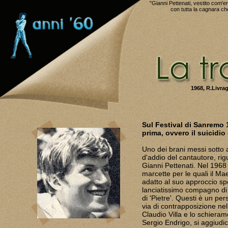
"Gianni Pettenati, vestito com'
con tutta la cagnara ch
1968, R.Livra
Sul Festival di Sanremo 
prima, ovvero il suicidio
Uno dei brani messi sotto
d'addio del cantautore, rigu
Gianni Pettenati. Nel 1968 
marcette per le quali il M
adatto al suo approccio sp
lanciatissimo compagno di 
di 'Pietre'. Questi è un pe
via di contrapposizione nell
Claudio Villa e lo schieram
Sergio Endrigo, si aggiudi