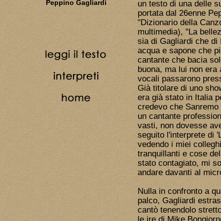
Peppino Gagliardi
un testo di una delle su
portata dal 26enne Pep
"Dizionario della Canzo
multimedia), "La belle
sia di Gagliardi che d
acqua e sapone che pi
cantante che bacia solo
buona, ma lui non era 
vocali passarono pres
Già titolare di uno sh
era già stato in Italia
credevo che Sanremo 
un cantante profession
vasti, non dovesse ave
seguito l'interprete di 
vedendo i miei collegh
tranquillanti e cose de
stato contagiato, mi s
andare davanti al micr
Nulla in confronto a qu
palco, Gagliardi estra
cantò tenendolo strett
le ire di Mike Bongiorno