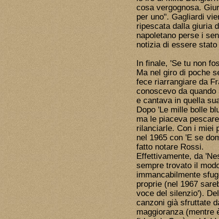
cosa vergognosa. Giuro
per uno". Gagliardi vi
ripescata dalla giuria de
napoletano perse i sens
notizia di essere stato
In finale, 'Se tu non fo
Ma nel giro di poche s
fece riarrangiare da F
conoscevo da quando s
e cantava in quella su
Dopo 'Le mille bolle b
ma le piaceva pescare 
rilanciarle. Con i miei
nel 1965 con 'E se dom
fatto notare Rossi.
Effettivamente, da 'Ne
sempre trovato il modo
immancabilmente sfuggit
proprie (nel 1967 sare
voce del silenzio'). De
canzoni già sfruttate d
maggioranza (mentre è 