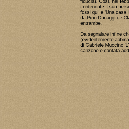
fiducia). Così, nel feb
contenente il suo pers
fossi qui' e 'Una casa
da Pino Donaggio e Cla
entrambe.
Da segnalare infine ch
(evidentemente abbinato
di Gabriele Muccino 'L'u
canzone è cantata addir