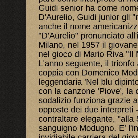
Guidi senior ha come nome
D'Aurelio, Guidi junior gli "
anche il nome americanizza
"D'Aurelio" pronunciato all
Milano, nel 1957 il giovane
nel gioco di Mario Riva "Il
L'anno seguente, il trionf
coppia con Domenico Modu
leggendaria 'Nel blu dipinto
con la canzone 'Piove', la c
sodalizio funziona grazie al
opposte dei due interpreti - 
contraltare elegante, "alla 
sanguigno Modugno. E' l'ini
invidiabile carriera del gi