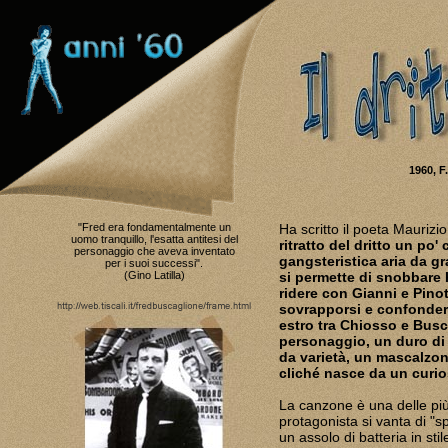
1960, F
"Fred era fondamentalmente un
Ha scritto il poeta Maurizi
uomo tranquillo, l'esatta antitesi del
ritratto del dritto un po
personaggio che aveva inventato
gangsteristica aria da g
per i suoi successi".
(Gino Latilla)
si permette di snobbare
ridere con Gianni e Pino
sovrapporsi e confondersi
estro tra Chiosso e Busc
personaggio, un duro di 
da varietà, un mascalzon
cliché nasce da un curi
La canzone è una delle più 
protagonista si vanta di "s
un assolo di batteria in st