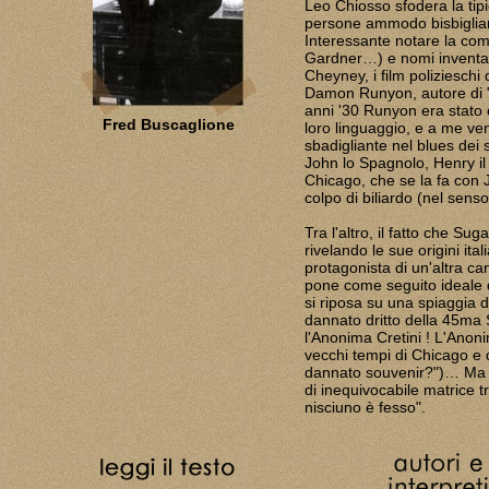
Leo Chiosso sfodera la tipic
persone ammodo bisbiglia
Interessante notare la com
Gardner…) e nomi inventati 
Cheyney, i film polizieschi
Damon Runyon, autore di "
anni '30 Runyon era stato 
Fred Buscaglione
loro linguaggio, e a me ve
sbadigliante nel blues dei 
John lo Spagnolo, Henry il
Chicago, che se la fa con 
colpo di biliardo (nel senso
Tra l'altro, il fatto che Sug
rivelando le sue origini ital
protagonista di un'altra c
pone come seguito ideale del
si riposa su una spiaggia d
dannato dritto della 45ma 
l'Anonima Cretini ! L'Anoni
vecchi tempi di Chicago e d
dannato souvenir?")… Ma al
di inequivocabile matrice t
nisciuno è fesso".