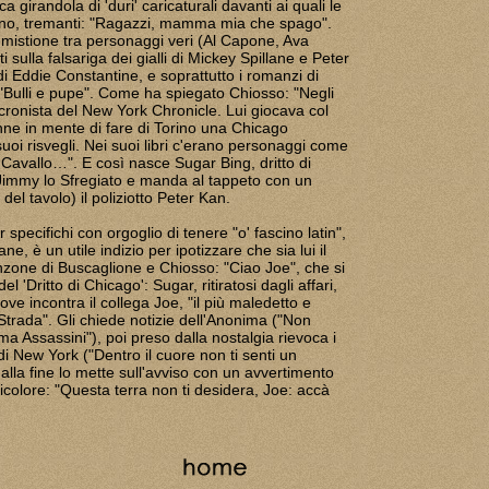
a girandola di 'duri' caricaturali davanti ai quali le
no, tremanti: "Ragazzi, mamma mia che spago".
mistione tra personaggi veri (Al Capone, Ava
sulla falsariga dei gialli di Mickey Spillane e Peter
 di Eddie Constantine, e soprattutto i romanzi di
Bulli e pupe". Come ha spiegato Chiosso: "Negli
cronista del New York Chronicle. Lui giocava col
nne in mente di fare di Torino una Chicago
suoi risvegli. Nei suoi libri c'erano personaggi come
 Cavallo…". E così nasce Sugar Bing, dritto di
Jimmy lo Sfregiato e manda al tappeto con un
 del tavolo) il poliziotto Peter Kan.
ar specifichi con orgoglio di tenere "o' fascino latin",
iane, è un utile indizio per ipotizzare che sia lui il
anzone di Buscaglione e Chiosso: "Ciao Joe", che si
 'Dritto di Chicago': Sugar, ritiratosi dagli affari,
ove incontra il collega Joe, "il più maledetto e
Strada". Gli chiede notizie dell'Anonima ("Non
ma Assassini"), poi preso dalla nostalgia rievoca i
i New York ("Dentro il cuore non ti senti un
la fine lo mette sull'avviso con un avvertimento
ricolore: "Questa terra non ti desidera, Joe: accà