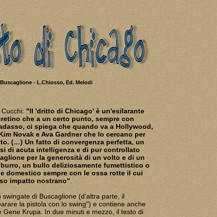
.Buscaglione - L.Chiosso, Ed. Melodi
o Cucchi:
"Il 'dritto di Chicago' è un'esilarante
' cretino che a un certo punto, sempre con
radasso, ci spiega che quando va a Hollywood,
 Kim Novak e Ava Gardner che lo cercano per
tto. (…) Un fatto di convergenza perfetta, un
 di acuta intelligenza e di pur controllato
aglione per la generosità di un volto e di un
burro, un bullo deliziosamente fumettistico o
e domestico sempre con le ossa rotte il cui
oso impatto nostrano"
.
swingate di Buscaglione (d'altra parte, il
parare la pistola con lo swing") e contiene anche
ile Gene Krupa. In due minuti e mezzo, il testo di