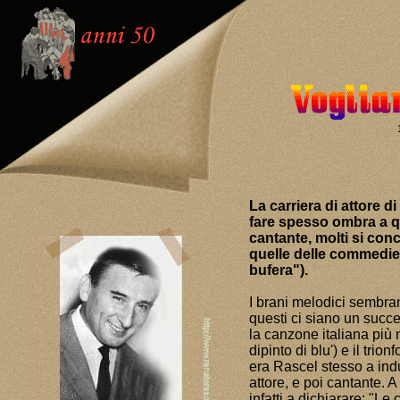
La carriera di attore 
fare spesso ombra a qu
cantante, molti si con
quelle delle commedie m
bufera").
I brani melodici sembran
questi ci siano un succ
la canzone italiana più 
dipinto di blu') e il tr
era Rascel stesso a ind
attore, e poi cantante. A
infatti a dichiarare: "