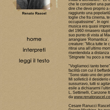
che le consideri una par
dire che devo proprio a
raggiunto una popolarit
Renato Rascel
toglie che fra cinema, te
occupatissime". In ogni 
musica era quasi impres
del 1960 rimasero stupi
suo punto di vista al M
arrangiare 'Romantica'.
creature: "Mica tutte le
ritirai una all'ultimo m
risentendola a distanza
'Strignete 'nu poco a me
"Vogliamoci tanto bene"
facilità con cui il beff
"Sono stato uno dei pri
Mi solleticò il desiderio
sussurravo, tutti si agi
esile a dichiararmi l'ul
L. Settimelli, Canzone I
da
www.renatorascel.c
Cesare Ranucci Rascel,