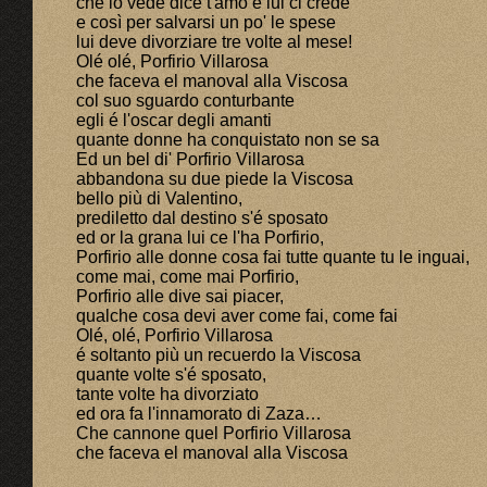
che lo vede dice t'amo e lui ci crede
e così per salvarsi un po' le spese
lui deve divorziare tre volte al mese!
Olé olé, Porfirio Villarosa
che faceva el manoval alla Viscosa
col suo sguardo conturbante
egli é l'oscar degli amanti
quante donne ha conquistato non se sa
Ed un bel di' Porfirio Villarosa
abbandona su due piede la Viscosa
bello più di Valentino,
prediletto dal destino s'é sposato
ed or la grana lui ce l'ha Porfirio,
Porfirio alle donne cosa fai tutte quante tu le inguai,
come mai, come mai Porfirio,
Porfirio alle dive sai piacer,
qualche cosa devi aver come fai, come fai
Olé, olé, Porfirio Villarosa
é soltanto più un recuerdo la Viscosa
quante volte s'é sposato,
tante volte ha divorziato
ed ora fa l'innamorato di Zaza…
Che cannone quel Porfirio Villarosa
che faceva el manoval alla Viscosa