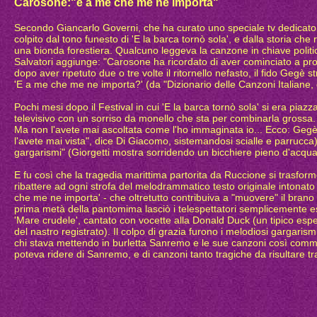
Carosone:"e a me che me ne importa"
Secondo Giancarlo Governi, che ha curato uno speciale tv dedicato
colpito dal tono funesto di 'E la barca tornò sola', e dalla storia 
una bionda forestiera. Qualcuno leggeva la canzone in chiave politica
Salvatori aggiunge: "Carosone ha ricordato di aver cominciato a pr
dopo aver ripetuto due o tre volte il ritornello nefasto, il fido Geg
'E a me che me ne importa?' (da "Dizionario delle Canzoni Italiane, 
Pochi mesi dopo il Festival in cui 'E la barca tornò sola' si era piaz
televisivo con un sorriso da monello che sta per combinarla grossa. 
Ma non l'avete mai ascoltata come l'ho immaginata io... Ecco: 
l'avete mai vista", dice Di Giacomo, sistemandosi scialle e parrucca
gargarismi" (Giorgetti mostra sorridendo un bicchiere pieno d'acqua
E fu così che la tragedia marittima partorita da Ruccione si trasformò 
ribattere ad ogni strofa del melodrammatico testo originale intonato 
che me ne importa' - che oltretutto contribuiva a "muovere" il bran
prima metà della pantomima lasciò i telespettatori semplicemente esterr
'Mare crudele', cantato con vocette alla Donald Duck (un tipico espe
del nastro registrato). Il colpo di grazia furono i melodiosi gargarismi
chi stava mettendo in burletta Sanremo e le sue canzoni così commo
poteva ridere di Sanremo, e di canzoni tanto tragiche da risultare t