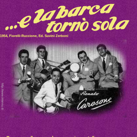
1954, Fiorelli-Ruccione, Ed. Suvini Zerboni