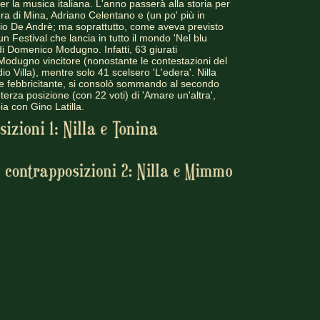
per la musica italiana. L'anno passerà alla storia per
riera di Mina, Adriano Celentano e (un po' più in
zio De Andrè; ma soprattutto, come aveva previsto
 un Festival che lancia in tutto il mondo 'Nel blu
, di Domenico Modugno. Infatti, 63 giurati
odugno vincitore (nonostante le contestazioni del
io Villa), mentre solo 41 scelsero 'L'edera'. Nilla
a e febbricitante, si consolò sommando al secondo
terza posizione (con 22 voti) di 'Amare un'altra',
ia con Gino Latilla.