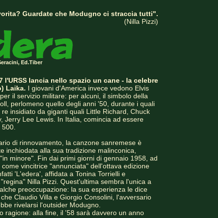
avorita? Guardate che Modugno ci straccia tutti".
(Nilla Pizzi)
eracini, Ed.Tiber
7 l'URSS lancia nello spazio un cane - la celebre
) Laika.
I giovani d'America invece vedono Elvis
per il servizio militare: per alcuni, il simbolo della
roll, perlomeno quello degli anni '50, durante i quali
 re insidiato da giganti quali Little Richard, Chuck
ey, Jerry Lee Lewis. In Italia, comincia ad essere
t 500.
ario di rinnovamento, la canzone sanremese è
 inchiodata alla sua tradizione malinconica,
in minore". Fin dai primi giorni di gennaio 1958, ad
 come vincitrice "annunciata" dell'ottava edizione
fatti 'L'edera', affidata a Tonina Torrielli e
 "regina" Nilla Pizzi. Quest'ultima sembra l'unica a
alche preoccupazione: la sua esperienza le dice
che Claudio Villa e Giorgio Consolini, l'avversario
ebbe rivelarsi l'outsider Modugno.
no ragione: alla fine, il '58 sarà davvero un anno