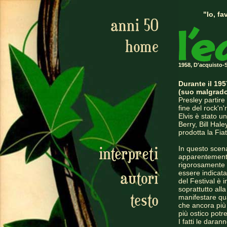
"Io, f
1958, D'acquisto-S
Durante il 195
(suo malgrado
Presley partire 
fine del rock'n'
Elvis è stato un
Berry, Bill Hal
prodotta la Fia
In questo scen
apparentemente
rigorosamente "
essere indicata
del Festival è in
soprattutto alla
manifestare qu
che ancora più 
più ostico potr
I fatti le daran