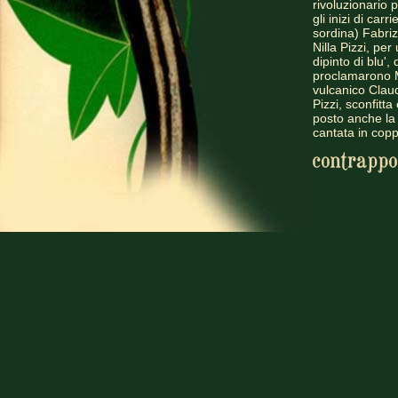
rivoluzionario 
gli inizi di car
sordina) Fabri
Nilla Pizzi, per
dipinto di blu'
proclamarono M
vulcanico Claud
Pizzi, sconfitt
posto anche la 
cantata in copp