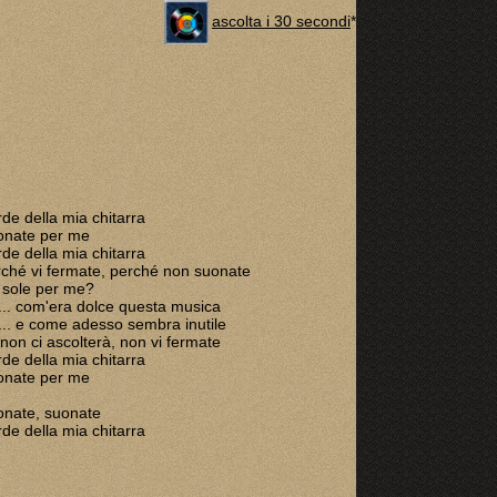
ascolta i 30 secondi
*
de della mia chitarra
onate per me
de della mia chitarra
ché vi fermate, perché non suonate
 sole per me?
.. com'era dolce questa musica
.. e come adesso sembra inutile
non ci ascolterà, non vi fermate
de della mia chitarra
onate per me
nate, suonate
de della mia chitarra