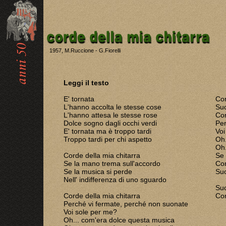
1957, M.Ruccione - G.Fiorelli
Leggi il testo
E' tornata
Cor
L'hanno accolta le stesse cose
Su
L'hanno attesa le stesse rose
Cor
Dolce sogno dagli occhi verdi
Per
E' tornata ma è troppo tardi
Voi
Troppo tardi per chi aspetto
Oh.
Oh.
Corde della mia chitarra
Se 
Se la mano trema sull'accordo
Cor
Se la musica si perde
Su
Nell' indifferenza di uno sguardo
Suo
Corde della mia chitarra
Cor
Perché vi fermate, perché non suonate
Voi sole per me?
Oh... com'era dolce questa musica