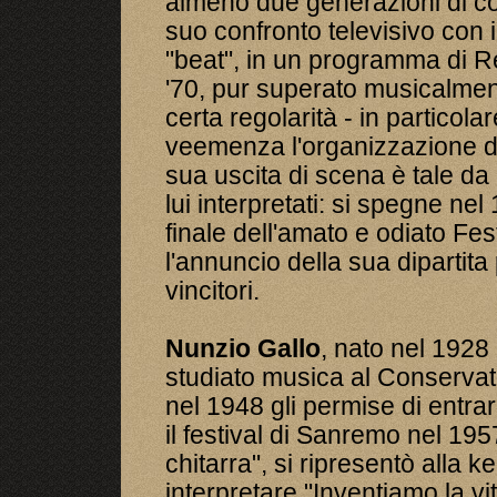
almeno due generazioni di co
suo confronto televisivo con i
"beat", in un programma di R
'70, pur superato musicalment
certa regolarità - in particola
veemenza l'organizzazione d
sua uscita di scena è tale da 
lui interpretati: si spegne ne
finale dell'amato e odiato Fe
l'annuncio della sua dipartit
vincitori.
Nunzio Gallo
, nato nel 1928
studiato musica al Conservat
nel 1948 gli permise di entra
il festival di Sanremo nel 19
chitarra", si ripresentò alla 
interpretare "Inventiamo la vit