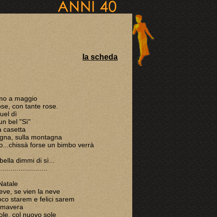
la scheda
mo a maggio
ose, con tante rose.
quel dì
un bel "Sì"
 casetta
agna, sulla montagna
o...chissà forse un bimbo verrà
ella dimmi di sì...
.........................
 Natale
neve, se vien la neve
oco starem e felici sarem
rimavera
ole, col nuovo sole