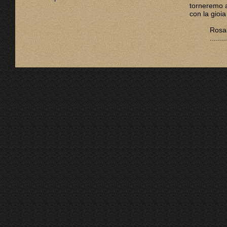
torneremo a
con la gioia
Rosab
........