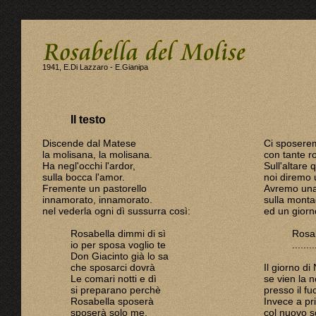
1941, E.Di Lazzaro - E.Gianipa
Il testo
Discende dal Matese
Ci sposere
la molisana, la molisana.
con tante r
Ha negl'occhi l'ardor,
Sull'altare 
sulla bocca l'amor.
noi diremo 
Fremente un pastorello
Avremo una
innamorato, innamorato.
sulla mont
nel vederla ogni dì sussurra così:
ed un giorn
Rosabella dimmi di sì
Rosab
io per sposa voglio te
........
Don Giacinto già lo sa
che sposarci dovrà
Il giorno di
Le comari notti e dì
se vien la 
si preparano perchè
presso il fu
Rosabella sposerà
Invece a p
sposerà solo me.
col nuovo s