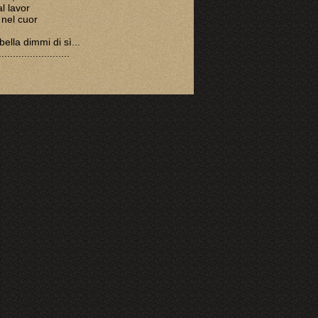
l lavor
 nel cuor
ella dimmi di sì...
.........................