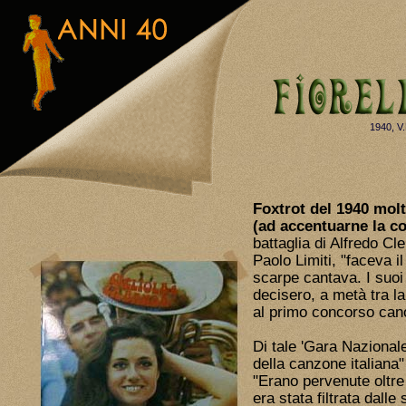
1940, V
Foxtrot del 1940 mol
(ad accentuarne la c
battaglia di Alfredo Cl
Paolo Limiti, "faceva i
scarpe cantava. I suoi
decisero, a metà tra la
al primo concorso cano
Di tale 'Gara Nazionale 
della canzone italiana
"Erano pervenute olt
era stata filtrata dalle 