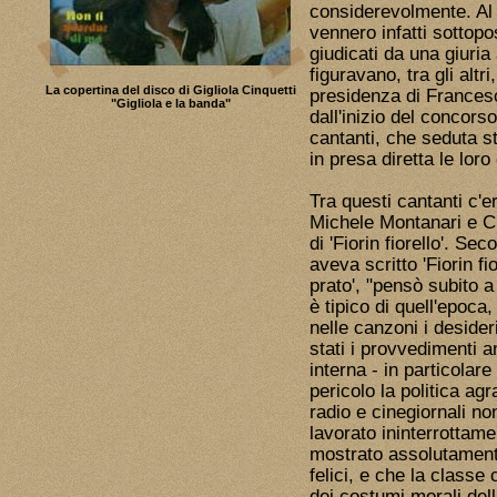
considerevolmente. Al v
vennero infatti sottopo
giudicati da una giuri
figuravano, tra gli altri
La copertina del disco di Gigliola Cinquetti
presidenza di Frances
"Gigliola e la banda"
dall'inizio del concors
cantanti, che seduta s
in presa diretta le loro
Tra questi cantanti c'e
Michele Montanari e Cle
di 'Fiorin fiorello'. S
aveva scritto 'Fiorin fi
prato', "pensò subito a
è tipico di quell'epoca
nelle canzoni i deside
stati i provvedimenti a
interna - in particolare
pericolo la politica agr
radio e cinegiornali n
lavorato ininterrottam
mostrato assolutamente 
felici, e che la classe 
dei costumi morali dell