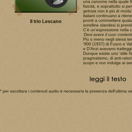
una canzone nella quale fi
fisicità, e soprattutto si 
gelosia non è più di moda’
italiani continuano a riten
pronti a commettere qualu
Il trio Lescano
sorelline olandesi si prend
C’è un’espressione nella
‘Devi avere il cuor content
Più o meno negli stessi ter
‘900 (1937) di Fusco e Val
e D’Anzi avevano tratteggi
Dunque esiste uno ‘stile N
pragmatismo, di anti-retoric
scopo e non indulge ai sen
* per ascoltare i contenuti audio è necessaria la presenza dell'ultima